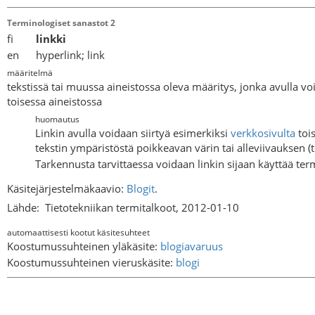
Terminologiset sanastot 2
fi
linkki
en hyperlink; link
määritelmä
tekstissä tai muussa aineistossa oleva määritys, jonka avulla v
toisessa aineistossa
huomautus
Linkin avulla voidaan siirtyä esimerkiksi
verkkosivulta
tois
tekstin ympäristöstä poikkeavan värin tai alleviivauksen (te
Tarkennusta tarvittaessa voidaan linkin sijaan käyttää ter
Käsitejärjestelmäkaavio:
Blogit
.
Lähde:
Tietotekniikan termitalkoot, 2012-01-10
automaattisesti kootut käsitesuhteet
Koostumussuhteinen yläkäsite:
blogiavaruus
Koostumussuhteinen vieruskäsite:
blogi