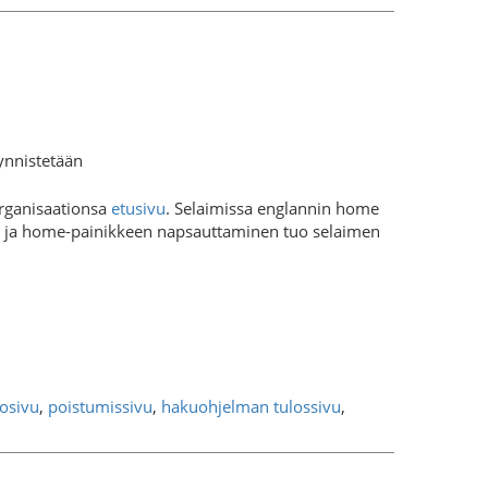
nnistetään
organisaationsa
etusivu
. Selaimissa englannin home
ä, ja home-painikkeen napsauttaminen tuo selaimen
losivu
,
poistumissivu
,
hakuohjelman tulossivu
,