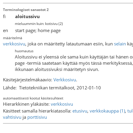
Terminologiset sanastot 2
fi
aloitussivu
mieluummin kuin: kotisivu
(
2
)
en start page; home page
määritelmä
verkkosivu
, joka on määritetty latautumaan esiin, kun
selain
käy
huomautus
Aloitussivu ei yleensä ole sama kuin käyttäjän tai hänen 
page -termiä saatetaan käyttää myös tässä merkityksess
ikkunaan aloitussivuksi määritetyn sivun.
Käsitejärjestelmäkaavio:
Verkkosivu
.
Lähde:
Tietotekniikan termitalkoot, 2012-01-10
automaattisesti kootut käsitesuhteet
Hierarkkinen yläkäsite:
verkkosivu
Käsitteet samalla hierarkiatasolla:
etusivu
,
verkkokauppa (1)
,
tu
vahtisivu
ja
porttisivu