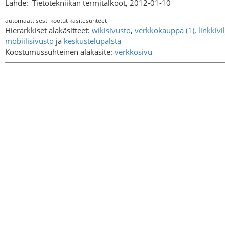
Lähde:
Tietotekniikan termitalkoot, 2012-01-10
automaattisesti kootut käsitesuhteet
Hierarkkiset alakäsitteet:
wikisivusto
,
verkkokauppa (1)
,
linkkivi
mobiilisivusto
ja
keskustelupalsta
Koostumussuhteinen alakäsite:
verkkosivu