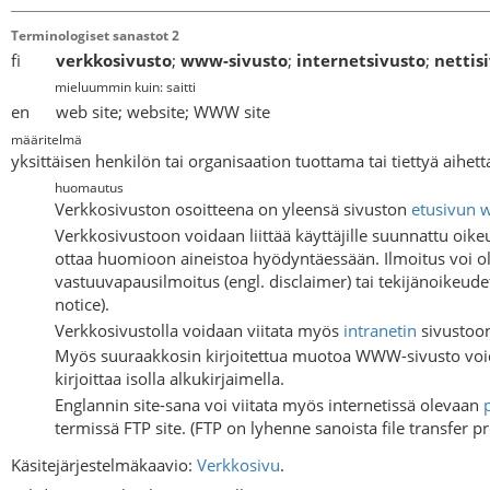
Terminologiset sanastot 2
fi
verkkosivusto
;
www-sivusto
;
internetsivusto
;
nettis
mieluummin kuin: saitti
en web site; website; WWW site
määritelmä
yksittäisen henkilön tai organisaation tuottama tai tiettyä aihett
huomautus
Verkkosivuston osoitteena on yleensä sivuston
etusivun
w
Verkkosivustoon voidaan liittää käyttäjille suunnattu oikeus
ottaa huomioon aineistoa hyödyntäessään. Ilmoitus voi ol
vastuuvapausilmoitus (engl. disclaimer) tai tekijänoikeudet
notice).
Verkkosivustolla voidaan viitata myös
intranetin
sivustoon
Myös suuraakkosin kirjoitettua muotoa WWW-sivusto void
kirjoittaa isolla alkukirjaimella.
Englannin site-sana voi viitata myös internetissä olevaan
termissä FTP site. (FTP on lyhenne sanoista file transfer pr
Käsitejärjestelmäkaavio:
Verkkosivu
.