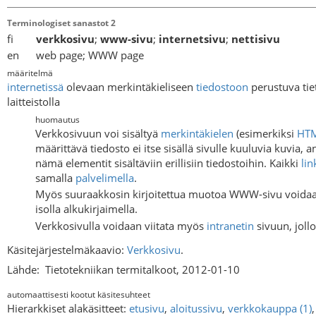
Terminologiset sanastot 2
fi
verkkosivu
;
www-sivu
;
internetsivu
;
nettisivu
en web page; WWW page
määritelmä
internetissä
olevaan merkintäkieliseen
tiedostoon
perustuva tie
laitteistolla
huomautus
Verkkosivuun voi sisältyä
merkintäkielen
(esimerkiksi
HT
määrittävä tiedosto ei itse sisällä sivulle kuuluvia kuvia, 
nämä elementit sisältäviin erillisiin tiedostoihin. Kaikki
lin
samalla
palvelimella
.
Myös suuraakkosin kirjoitettua muotoa WWW-sivu voidaan 
isolla alkukirjaimella.
Verkkosivulla voidaan viitata myös
intranetin
sivuun, joll
Käsitejärjestelmäkaavio:
Verkkosivu
.
Lähde:
Tietotekniikan termitalkoot, 2012-01-10
automaattisesti kootut käsitesuhteet
Hierarkkiset alakäsitteet:
etusivu
,
aloitussivu
,
verkkokauppa (1)