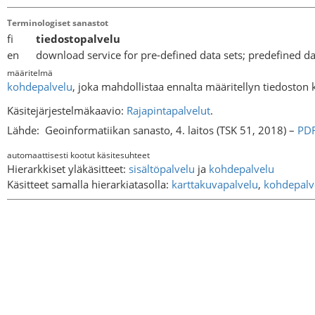
Terminologiset sanastot
fi
tiedostopalvelu
en download service for pre-defined data sets; predefined da
määritelmä
kohdepalvelu
, joka mahdollistaa ennalta määritellyn tiedoston 
Käsitejärjestelmäkaavio:
Rajapintapalvelut
.
Lähde:
Geoinformatiikan sanasto, 4. laitos (TSK 51, 2018) –
PD
automaattisesti kootut käsitesuhteet
Hierarkkiset yläkäsitteet:
sisältöpalvelu
ja
kohdepalvelu
Käsitteet samalla hierarkiatasolla:
karttakuvapalvelu
,
kohdepalv