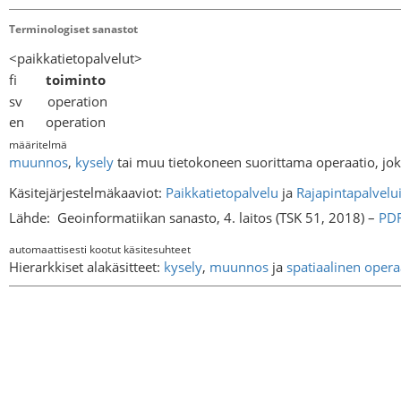
Terminologiset sanastot
<paikkatietopalvelut>
fi
toiminto
sv operation
en operation
määritelmä
muunnos
,
kysely
tai muu tietokoneen suorittama operaatio, jo
Käsitejärjestelmäkaaviot:
Paikkatietopalvelu
ja
Rajapintapalvelu
Lähde:
Geoinformatiikan sanasto, 4. laitos (TSK 51, 2018) –
PD
automaattisesti kootut käsitesuhteet
Hierarkkiset alakäsitteet:
kysely
,
muunnos
ja
spatiaalinen opera