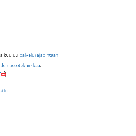
ka kuuluu
palvelurajapintaan
iden tietotekniikkaa
.
F
atio