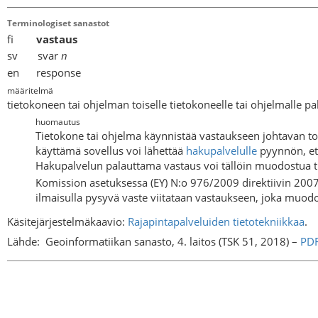
Terminologiset sanastot
fi
vastaus
sv svar
n
en response
määritelmä
tietokoneen tai ohjelman toiselle tietokoneelle tai ohjelmalle 
huomautus
Tietokone tai ohjelma käynnistää vastaukseen johtavan t
käyttämä sovellus voi lähettää
hakupalvelulle
pyynnön, et
Hakupalvelun palauttama vastaus voi tällöin muodostua ti
Komission asetuksessa (EY) N:o 976/2009 direktiivin 200
ilmaisulla pysyvä vaste viitataan vastaukseen, joka muodost
Käsitejärjestelmäkaavio:
Rajapintapalveluiden tietotekniikkaa
.
Lähde:
Geoinformatiikan sanasto, 4. laitos (TSK 51, 2018) –
PD