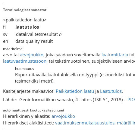
Terminologiset sanastot
<paikkatiedon laatu>
fi
laatutulos
sv datakvalitetsresultat
n
en data quality result
määritelmä
arvo tai
arvojoukko
, joka saadaan soveltamalla
laatumittaria
tai
laatuvaatimustasoon
, tai tekstimuotoinen, subjektiiviseen arv
huomautus
Raportoitavalla laatutuloksella on tyyppi (esimerkiksi totu
(esimerkiksi metri).
Käsitejärjestelmäkaaviot:
Paikkatiedon laatu
ja
Laatutulos
.
Lähde:
Geoinformatiikan sanasto, 4. laitos (TSK 51, 2018) –
PD
automaattisesti kootut käsitesuhteet
Hierarkkinen yläkäsite:
arvojoukko
Hierarkkiset alakäsitteet:
vaatimuksenmukaisuustulos
,
määrälli