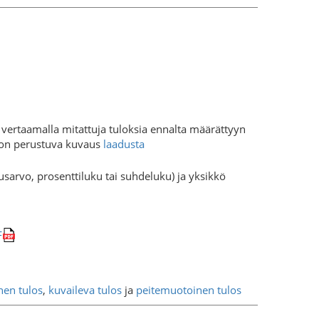
 vertaamalla mitattuja tuloksia ennalta määrättyyn
ioon perustuva kuvaus
laadusta
usarvo, prosenttiluku tai suhdeluku) ja yksikkö
F
nen tulos
,
kuvaileva tulos
ja
peitemuotoinen tulos