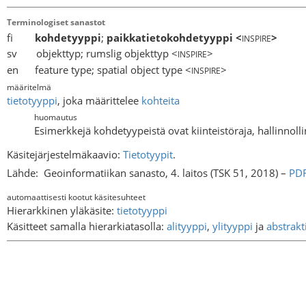
Terminologiset sanastot
fi
kohdetyyppi
;
paikkatietokohdetyyppi
<
>
INSPIRE
sv objekttyp; rumslig objekttyp <
>
INSPIRE
en feature type; spatial object type <
>
INSPIRE
määritelmä
tietotyyppi
, joka määrittelee
kohteita
huomautus
Esimerkkejä kohdetyypeistä ovat kiinteistöraja, hallinnoll
Käsitejärjestelmäkaavio:
Tietotyypit
.
Lähde:
Geoinformatiikan sanasto, 4. laitos (TSK 51, 2018) –
PD
automaattisesti kootut käsitesuhteet
Hierarkkinen yläkäsite:
tietotyyppi
Käsitteet samalla hierarkiatasolla:
alityyppi
,
ylityyppi
ja
abstrakt