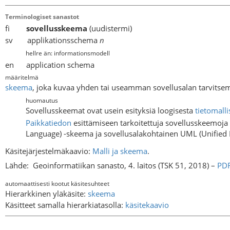
Terminologiset sanastot
fi
sovellusskeema
(uudistermi)
sv applikationsschema
n
hellre än: informationsmodell
en application schema
määritelmä
skeema
, joka kuvaa yhden tai useamman sovellusalan tarvitsem
huomautus
Sovellusskeemat ovat usein esityksiä loogisesta
tietomalli
Paikkatiedon
esittämiseen tarkoitettuja sovellusskeemoj
Language) -skeema ja sovellusalakohtainen UML (Unified 
Käsitejärjestelmäkaavio:
Malli ja skeema
.
Lähde:
Geoinformatiikan sanasto, 4. laitos (TSK 51, 2018) –
PD
automaattisesti kootut käsitesuhteet
Hierarkkinen yläkäsite:
skeema
Käsitteet samalla hierarkiatasolla:
käsitekaavio