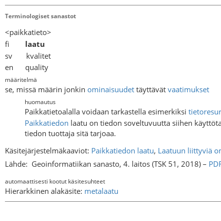
Terminologiset sanastot
<paikkatieto>
fi
laatu
sv kvalitet
en quality
määritelmä
se, missä määrin jonkin
ominaisuudet
täyttävät
vaatimukset
huomautus
Paikkatietoalalla voidaan tarkastella esimerkiksi
tietoresu
Paikkatiedon
laatu on tiedon soveltuvuutta siihen käyttöta
tiedon tuottaja sitä tarjoaa.
Käsitejärjestelmäkaaviot:
Paikkatiedon laatu
,
Laatuun liittyviä o
Lähde:
Geoinformatiikan sanasto, 4. laitos (TSK 51, 2018) –
PD
automaattisesti kootut käsitesuhteet
Hierarkkinen alakäsite:
metalaatu