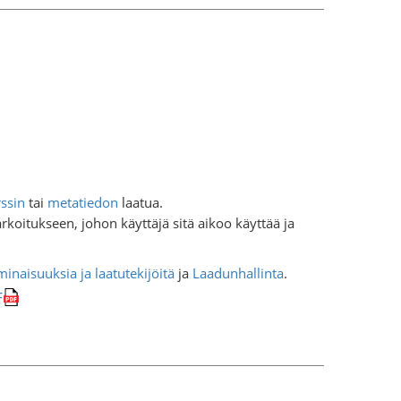
rssin
tai
metatiedon
laatua.
rkoitukseen, johon käyttäjä sitä aikoo käyttää ja
minaisuuksia ja laatutekijöitä
ja
Laadunhallinta
.
F