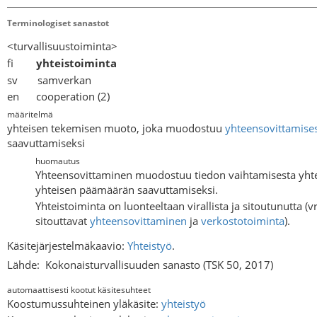
Terminologiset sanastot
<turvallisuustoiminta>
fi
yhteistoiminta
sv samverkan
en cooperation (2)
määritelmä
yhteisen tekemisen muoto, joka muodostuu
yhteensovittamise
saavuttamiseksi
huomautus
Yhteensovittaminen muodostuu tiedon vaihtamisesta yhte
yhteisen päämäärän saavuttamiseksi.
Yhteistoiminta on luonteeltaan virallista ja sitoutunutta (vr
sitouttavat
yhteensovittaminen
ja
verkostotoiminta
).
Käsitejärjestelmäkaavio:
Yhteistyö
.
Lähde:
Kokonaisturvallisuuden sanasto (TSK 50, 2017)
automaattisesti kootut käsitesuhteet
Koostumussuhteinen yläkäsite:
yhteistyö