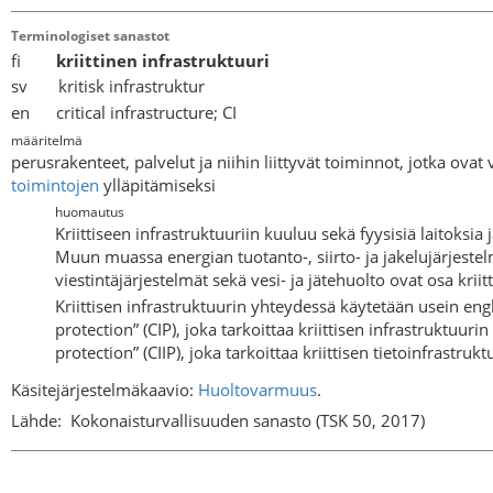
Terminologiset sanastot
fi
kriittinen infrastruktuuri
sv kritisk infrastruktur
en critical infrastructure; CI
määritelmä
perusrakenteet, palvelut ja niihin liittyvät toiminnot, jotka ova
toimintojen
ylläpitämiseksi
huomautus
Kriittiseen infrastruktuuriin kuuluu sekä fyysisiä laitoksia 
Muun muassa energian tuotanto-, siirto- ja jakelujärjestelmät
viestintäjärjestelmät sekä vesi- ja jätehuolto ovat osa kriitt
Kriittisen infrastruktuurin yhteydessä käytetään usein engla
protection” (CIP), joka tarkoittaa kriittisen infrastruktuuri
protection” (CIIP), joka tarkoittaa kriittisen tietoinfrastru
Käsitejärjestelmäkaavio:
Huoltovarmuus
.
Lähde:
Kokonaisturvallisuuden sanasto (TSK 50, 2017)