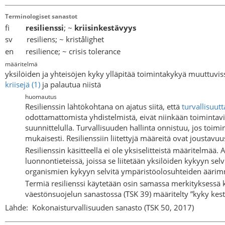
Terminologiset sanastot
fi
resilienssi
; ~
kriisinkestävyys
sv resiliens; ~ kristålighet
en resilience; ~ crisis tolerance
määritelmä
yksilöiden ja yhteisöjen kyky ylläpitää toimintakykyä muuttuvis
kriisejä (1)
ja palautua niistä
huomautus
Resilienssin lähtökohtana on ajatus siitä, että
turvallisuutt
odottamattomista yhdistelmistä, eivät niinkään toimintavirh
suunnittelulla. Turvallisuuden hallinta onnistuu, jos toimi
mukaisesti. Resilienssiin liitettyjä määreitä ovat joustav
Resilienssin käsitteellä ei ole yksiselitteistä määritelmää.
luonnontieteissä, joissa se liitetään yksilöiden kykyyn selv
organismien kykyyn selvitä ympäristöolosuhteiden äärimmä
Termiä resilienssi käytetään osin samassa merkityksessä k
väestönsuojelun sanastossa (TSK 39) määritelty ”kyky kestää 
Lähde:
Kokonaisturvallisuuden sanasto (TSK 50, 2017)