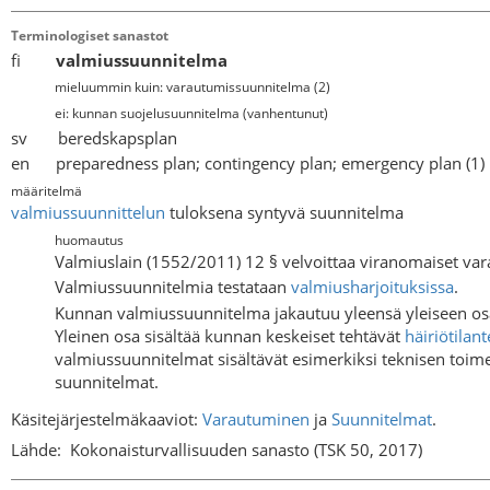
Terminologiset sanastot
fi
valmiussuunnitelma
mieluummin kuin: varautumissuunnitelma
(
2
)
ei: kunnan suojelusuunnitelma
(vanhentunut)
sv beredskapsplan
en preparedness plan; contingency plan; emergency plan (1)
määritelmä
valmiussuunnittelun
tuloksena syntyvä suunnitelma
huomautus
Valmiuslain (1552/2011) 12 § velvoittaa viranomaiset v
Valmiussuunnitelmia testataan
valmiusharjoituksissa
.
Kunnan valmiussuunnitelma jakautuu yleensä yleiseen osa
Yleinen osa sisältää kunnan keskeiset tehtävät
häiriötilant
valmiussuunnitelmat sisältävät esimerkiksi teknisen toime
suunnitelmat.
Käsitejärjestelmäkaaviot:
Varautuminen
ja
Suunnitelmat
.
Lähde:
Kokonaisturvallisuuden sanasto (TSK 50, 2017)