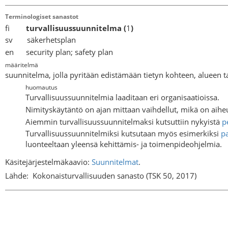
Terminologiset sanastot
fi
turvallisuussuunnitelma
(
1
)
sv säkerhetsplan
en security plan; safety plan
määritelmä
suunnitelma, jolla pyritään edistämään tietyn kohteen, alueen 
huomautus
Turvallisuussuunnitelmia laaditaan eri organisaatioissa.
Nimityskäytäntö on ajan mittaan vaihdellut, mikä on aihe
Aiemmin turvallisuussuunnitelmaksi kutsuttiin nykyistä
p
Turvallisuussuunnitelmiksi kutsutaan myös esimerkiksi
pa
luonteeltaan yleensä kehittämis- ja toimenpideohjelmia.
Käsitejärjestelmäkaavio:
Suunnitelmat
.
Lähde:
Kokonaisturvallisuuden sanasto (TSK 50, 2017)