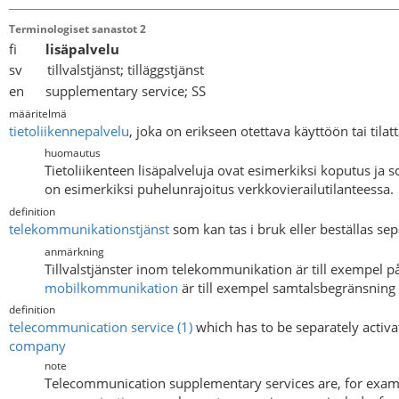
Terminologiset sanastot 2
fi
lisäpalvelu
sv tillvalstjänst; tilläggstjänst
en supplementary service; SS
määritelmä
tietoliikennepalvelu
, joka on erikseen otettava käyttöön tai tila
huomautus
Tietoliikenteen lisäpalveluja ovat esimerkiksi koputus ja s
on esimerkiksi puhelunrajoitus verkkovierailutilanteessa.
definition
telekommunikationstjänst
som kan tas i bruk eller beställas sep
anmärkning
Tillvalstjänster inom telekommunikation är till exempel 
mobilkommunikation
är till exempel samtalsbegränsning
definition
telecommunication service (1)
which has to be separately activ
company
note
Telecommunication supplementary services are, for exampl