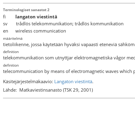
Terminologiset sanastot 2
fi
langaton viestintä
sv trådlös telekommunikation; trådlös kommunikation
en wireless communication
määritelmä
tietoliikenne, jossa käytetään hyväksi vapaasti eteneviä sähköma
definition
telekommunikation som utnyttjar elektromagnetiska vågor med 
definition
telecommunication by means of electromagnetic waves which pro
Käsitejärjestelmäkaavio:
Langaton viestintä
.
Lähde:
Matkaviestinsanasto (TSK 29, 2001)