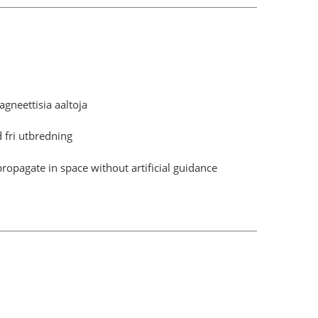
gneettisia aaltoja
fri utbredning
pagate in space without artificial guidance