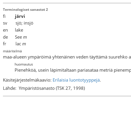
Terminologiset sanastot 2
fi
järvi
sv sjö; insjö
en lake
de See
m
fr lac
m
määritelmä
maa-alueen ympäröimä yhtenäinen veden täyttämä suurehko alla
huomautus
Pienehköä, usein läpimitaltaan pariasataa metriä pienemp
Käsitejärjestelmäkaavio:
Erilaisia luontotyyppejä
.
Lähde:
Ympäristösanasto (TSK 27, 1998)