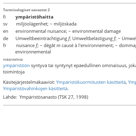
Terminologiset sanastot 2
fi
ympäristöhaitta
sv miljöolägenhet; ~ miljöskada
en environmental nuisance; ~ environmental damage
de Umweltbeeinträchtigung
f
; Umweltbelästigung
f
; ~ Umwe
fr nuisance
f
; ~ dégât
m
causé à l'environnement; ~ domm
environnemental
määritelmä
ympäristöön
syntyvä tai syntynyt epäedullinen ominaisuus, joka 
toimintoja
Käsitejärjestelmäkaaviot:
Ympäristökuormitusten käsitteitä
,
Ymp
Ympäristövahinkojen käsitteitä
.
Lähde:
Ympäristösanasto (TSK 27, 1998)