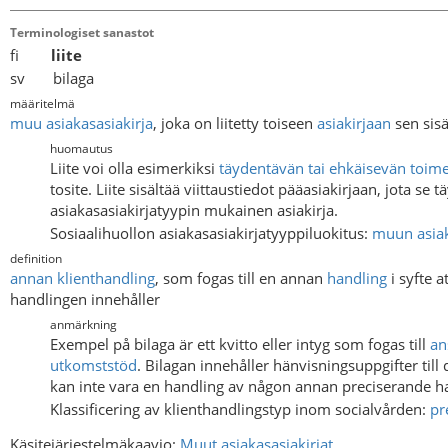
Terminologiset sanastot
fi
liite
sv bilaga
määritelmä
muu asiakasasiakirja
, joka on liitetty toiseen
asiakirjaan
sen sis
huomautus
Liite voi olla esimerkiksi
täydentävän tai ehkäisevän toi
tosite. Liite sisältää viittaustiedot pääasiakirjaan, jota s
asiakasasiakirjatyypin mukainen asiakirja.
Sosiaalihuollon asiakasasiakirjatyyppiluokitus:
muun asiak
definition
annan klienthandling
, som fogas till en annan
handling
i syfte a
handlingen innehåller
anmärkning
Exempel på bilaga är ett kvitto eller intyg som fogas till
an
utkomststöd
. Bilagan innehåller hänvisningsuppgifter ti
kan inte vara en handling av någon annan preciserande h
Klassificering av klienthandlingstyp inom socialvården:
pr
Käsitejärjestelmäkaavio:
Muut asiakasasiakirjat
.