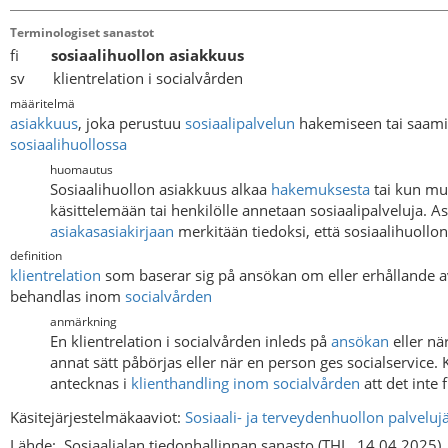
Terminologiset sanastot
fi
sosiaalihuollon asiakkuus
sv klientrelation i socialvården
määritelmä
asiakkuus
, joka perustuu
sosiaalipalvelun
hakemiseen tai saamis
sosiaalihuollossa
huomautus
Sosiaalihuollon asiakkuus alkaa
hakemuksesta
tai kun muu
käsittelemään tai henkilölle annetaan sosiaalipalveluja. 
asiakasasiakirjaan
merkitään tiedoksi, että sosiaalihuollon 
definition
klientrelation
som baserar sig på ansökan om eller erhållande 
behandlas inom
socialvården
anmärkning
En klientrelation i socialvården inleds på
ansökan
eller nä
annat sätt påbörjas eller när en person ges socialservice.
antecknas i
klienthandling inom socialvården
att det inte 
Käsitejärjestelmäkaaviot:
Sosiaali- ja terveydenhuollon palveluj
Lähde:
Sosiaalialan tiedonhallinnan sanasto (THL, 14.04.2025)