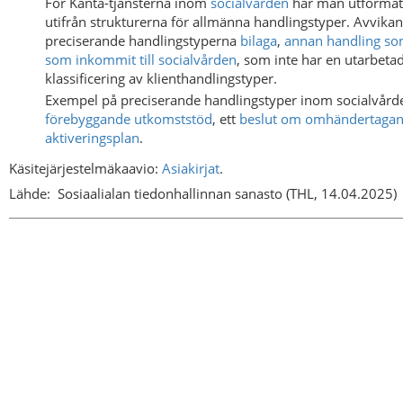
För Kanta-tjänsterna inom
socialvården
har man utformat 
utifrån strukturerna för allmänna handlingstyper. Avvika
preciserande handlingstyperna
bilaga
,
annan handling so
som inkommit till socialvården
, som inte har en utarbeta
klassificering av klienthandlingstyper.
Exempel på preciserande handlingstyper inom socialvård
förebyggande utkomststöd
, ett
beslut om omhändertagan
aktiveringsplan
.
Käsitejärjestelmäkaavio:
Asiakirjat
.
Lähde:
Sosiaalialan tiedonhallinnan sanasto (THL, 14.04.2025)