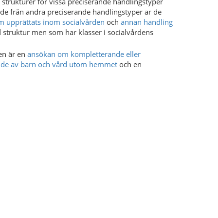
strukturer för vissa preciserande handlingstyper
nde från andra preciserande handlingstyper är de
m upprättats inom socialvården
och
annan handling
d struktur men som har klasser i socialvårdens
en är en
ansökan om kompletterande eller
de av barn och vård utom hemmet
och en