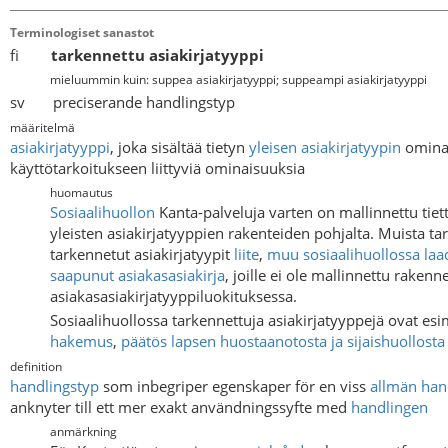
Terminologiset sanastot
fi
tarkennettu asiakirjatyyppi
mieluummin kuin: suppea asiakirjatyyppi; suppeampi asiakirjatyyppi
sv preciserande handlingstyp
määritelmä
asiakirjatyyppi
, joka sisältää tietyn
yleisen asiakirjatyypin
ominai
käyttötarkoitukseen liittyviä ominaisuuksia
huomautus
Sosiaalihuollon
Kanta-palveluja varten on mallinnettu tiet
yleisten asiakirjatyyppien rakenteiden pohjalta. Muista ta
tarkennetut asiakirjatyypit
liite
,
muu sosiaalihuollossa laad
saapunut asiakasasiakirja
, joille ei ole mallinnettu raken
asiakasasiakirjatyyppiluokituksessa.
Sosiaalihuollossa tarkennettuja asiakirjatyyppejä ovat es
hakemus
,
päätös lapsen huostaanotosta ja sijaishuollosta
definition
handlingstyp
som inbegriper egenskaper för en viss
allmän han
anknyter till ett mer exakt användningssyfte med
handlingen
anmärkning