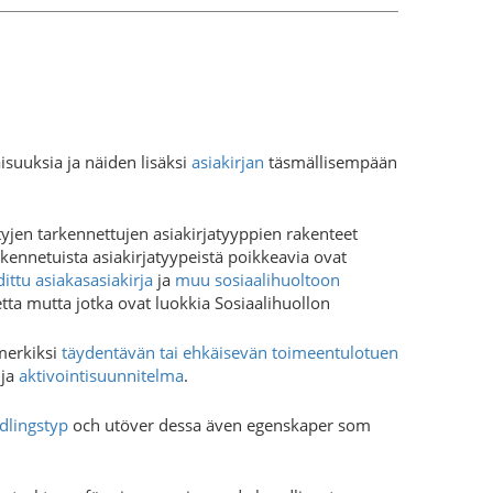
suuksia ja näiden lisäksi
asiakirjan
täsmällisempään
tyjen tarkennettujen asiakirjatyyppien rakenteet
rkennetuista asiakirjatyypeistä poikkeavia ovat
ittu asiakasasiakirja
ja
muu sosiaalihuoltoon
netta mutta jotka ovat luokkia Sosiaalihuollon
imerkiksi
täydentävän tai ehkäisevän toimeentulotuen
ja
aktivointisuunnitelma
.
dlingstyp
och utöver dessa även egenskaper som