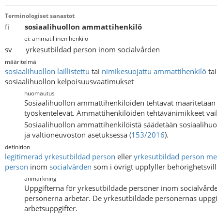
Terminologiset sanastot
fi
sosiaalihuollon ammattihenkilö
ei: ammatillinen henkilö
sv yrkesutbildad person inom socialvården
määritelmä
sosiaalihuollon
laillistettu
tai
nimikesuojattu ammattihenkilö
ta
sosiaalihuollon kelpoisuusvaatimukset
huomautus
Sosiaalihuollon ammattihenkilöiden tehtävät määritetään 
työskentelevät. Ammattihenkilöiden tehtävänimikkeet vai
Sosiaalihuollon ammattihenkilöistä säädetään sosiaalihuo
ja valtioneuvoston asetuksessa (
153/2016
).
definition
legitimerad yrkesutbildad person
eller
yrkesutbildad person m
person
inom
socialvården
som i övrigt uppfyller behörighetsvil
anmärkning
Uppgifterna för yrkesutbildade personer inom socialvården
personerna arbetar. De yrkesutbildade personernas uppgif
arbetsuppgifter.