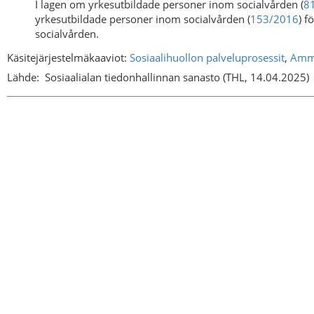
I lagen om yrkesutbildade personer inom socialvården (
8
yrkesutbildade personer inom socialvården (
153/2016
) f
socialvården.
Käsitejärjestelmäkaaviot:
Sosiaalihuollon palveluprosessit
,
Amma
Lähde:
Sosiaalialan tiedonhallinnan sanasto (THL, 14.04.2025)