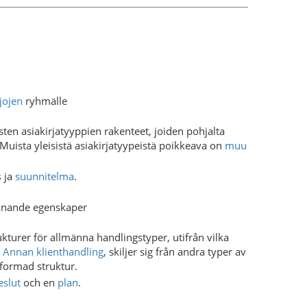
rjojen
ryhmälle
sten asiakirjatyyppien rakenteet, joiden pohjalta
Muista yleisistä asiakirjatyypeistä poikkeava on
muu
s
ja
suunnitelma
.
knande egenskaper
kturer för allmänna handlingstyper, utifrån vilka
.
Annan klienthandling
, skiljer sig från andra typer av
tformad struktur.
eslut
och en
plan
.