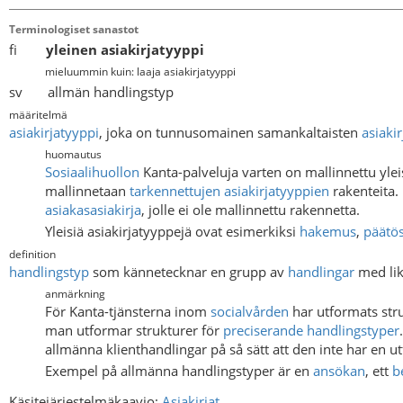
Terminologiset sanastot
fi
yleinen asiakirjatyyppi
mieluummin kuin: laaja asiakirjatyyppi
sv allmän handlingstyp
määritelmä
asiakirjatyyppi
, joka on tunnusomainen samankaltaisten
asiaki
huomautus
Sosiaalihuollon
Kanta-palveluja varten on mallinnettu ylei
mallinnetaan
tarkennettujen asiakirjatyyppien
rakenteita. 
asiakasasiakirja
, jolle ei ole mallinnettu rakennetta.
Yleisiä asiakirjatyyppejä ovat esimerkiksi
hakemus
,
päätö
definition
handlingstyp
som kännetecknar en grupp av
handlingar
med li
anmärkning
För Kanta-tjänsterna inom
socialvården
har utformats stru
man utformar strukturer för
preciserande handlingstyper
allmänna klienthandlingar på så sätt att den inte har en u
Exempel på allmänna handlingstyper är en
ansökan
, ett
b
Käsitejärjestelmäkaavio:
Asiakirjat
.