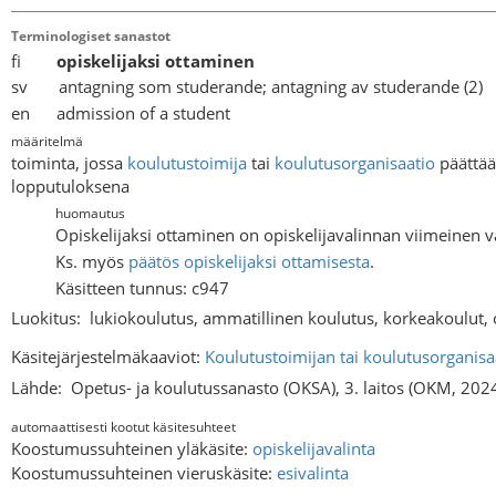
Terminologiset sanastot
fi
opiskelijaksi ottaminen
sv antagning som studerande; antagning av studerande (2)
en admission of a student
määritelmä
toiminta, jossa
koulutustoimija
tai
koulutusorganisaatio
päättä
lopputuloksena
huomautus
Opiskelijaksi ottaminen on opiskelijavalinnan viimeinen v
Ks. myös
päätös opiskelijaksi ottamisesta
.
Käsitteen tunnus: c947
Luokitus:
lukiokoulutus, ammatillinen koulutus, korkeakoulut, o
Käsitejärjestelmäkaaviot:
Koulutustoimijan tai koulutusorganisaa
Lähde:
Opetus- ja koulutussanasto (OKSA), 3. laitos (OKM, 202
automaattisesti kootut käsitesuhteet
Koostumussuhteinen yläkäsite:
opiskelijavalinta
Koostumussuhteinen vieruskäsite:
esivalinta