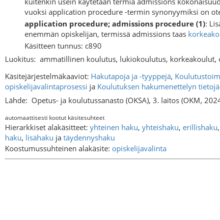
kuitenkin usein käytetään termiä admissions kokonaisuude
vuoksi application procedure -termin synonyymiksi on ot
application procedure; admissions procedure (1)
: Li
enemmän opiskelijan, termissä admissions taas
korkeako
Käsitteen tunnus: c890
Luokitus:
ammatillinen koulutus, lukiokoulutus, korkeakoulut, o
Käsitejärjestelmäkaaviot:
Hakutapoja ja -tyyppejä
,
Koulutustoimi
opiskelijavalintaprosessi
ja
Koulutuksen hakumenettelyn tietojär
Lähde:
Opetus- ja koulutussanasto (OKSA), 3. laitos (OKM, 202
automaattisesti kootut käsitesuhteet
Hierarkkiset alakäsitteet:
yhteinen haku
,
yhteishaku
,
erillishaku
haku
,
lisähaku
ja
täydennyshaku
Koostumussuhteinen alakäsite:
opiskelijavalinta