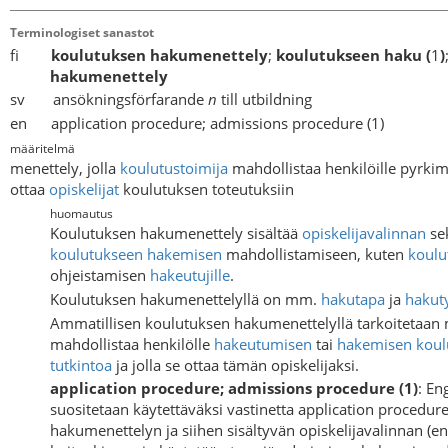
Terminologiset sanastot
fi
koulutuksen hakumenettely
;
koulutukseen haku
(
1
)
hakumenettely
sv ansökningsförfarande
n
till utbildning
en application procedure; admissions procedure (1)
määritelmä
menettely, jolla
koulutustoimija
mahdollistaa henkilöille pyrki
ottaa
opiskelijat
koulutuksen toteutuksiin
huomautus
Koulutuksen hakumenettely sisältää
opiskelijavalinnan
sek
koulutukseen hakemisen
mahdollistamiseen, kuten
koulu
ohjeistamisen
hakeutujille
.
Koulutuksen hakumenettelyllä on mm.
hakutapa
ja
hakut
Ammatillisen koulutuksen hakumenettelyllä tarkoitetaan 
mahdollistaa henkilölle
hakeutumisen
tai
hakemisen
koul
tutkintoa
ja jolla se ottaa tämän opiskelijaksi.
application procedure; admissions procedure (1)
: En
suositetaan käytettäväksi vastinetta application procedur
hakumenettelyn ja siihen sisältyvän opiskelijavalinnan (eng