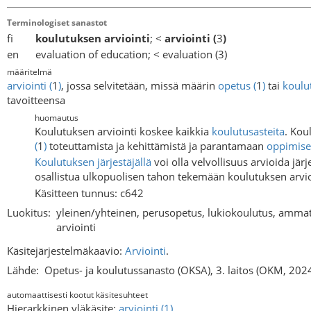
Terminologiset sanastot
fi
koulutuksen arviointi
; <
arviointi
(
3
)
en evaluation of education; < evaluation (3)
määritelmä
arviointi
(
1
)
, jossa selvitetään, missä määrin
opetus
(
1
)
tai
koulu
tavoitteensa
huomautus
Koulutuksen arviointi koskee kaikkia
koulutusasteita
. Kou
(
1
)
toteuttamista ja kehittämistä ja parantamaan
oppimis
Koulutuksen järjestäjällä
voi olla velvollisuus arvioida jär
osallistua ulkopuolisen tahon tekemään koulutuksen arvioi
Käsitteen tunnus: c642
Luokitus:
yleinen/yhteinen, perusopetus, lukiokoulutus, ammat
arviointi
Käsitejärjestelmäkaavio:
Arviointi
.
Lähde:
Opetus- ja koulutussanasto (OKSA), 3. laitos (OKM, 202
automaattisesti kootut käsitesuhteet
Hierarkkinen yläkäsite:
arviointi (1)