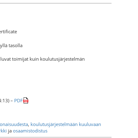
rtificate
yllä tasolla
uvat toimijat kuin koulutusjärjestelmän
4:13) –
PDF
konaisuudesta
,
koulutusjärjestelmään kuuluvaan
kki
ja
osaamistodistus