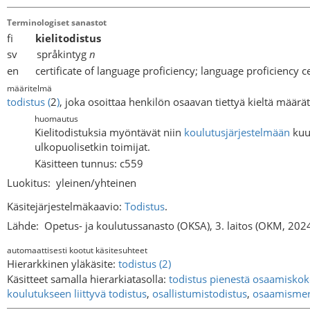
Terminologiset sanastot
fi
kielitodistus
sv språkintyg
n
en certificate of language proficiency; language proficiency ce
määritelmä
todistus
(
2
)
, joka osoittaa henkilön osaavan tiettyä kieltä määrät
huomautus
Kielitodistuksia myöntävät niin
koulutusjärjestelmään
kuul
ulkopuolisetkin toimijat.
Käsitteen tunnus: c559
Luokitus:
yleinen/yhteinen
Käsitejärjestelmäkaavio:
Todistus
.
Lähde:
Opetus- ja koulutussanasto (OKSA), 3. laitos (OKM, 202
automaattisesti kootut käsitesuhteet
Hierarkkinen yläkäsite:
todistus (2)
Käsitteet samalla hierarkiatasolla:
todistus pienestä osaamisko
koulutukseen liittyvä todistus
,
osallistumistodistus
,
osaamismer