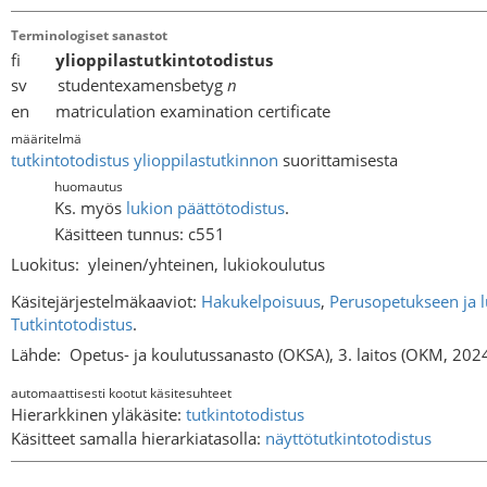
Terminologiset sanastot
fi
ylioppilastutkintotodistus
sv studentexamensbetyg
n
en matriculation examination certificate
määritelmä
tutkintotodistus
ylioppilastutkinnon
suorittamisesta
huomautus
Ks. myös
lukion päättötodistus
.
Käsitteen tunnus: c551
Luokitus:
yleinen/yhteinen, lukiokoulutus
Käsitejärjestelmäkaaviot:
Hakukelpoisuus
,
Perusopetukseen ja l
Tutkintotodistus
.
Lähde:
Opetus- ja koulutussanasto (OKSA), 3. laitos (OKM, 202
automaattisesti kootut käsitesuhteet
Hierarkkinen yläkäsite:
tutkintotodistus
Käsitteet samalla hierarkiatasolla:
näyttötutkintotodistus