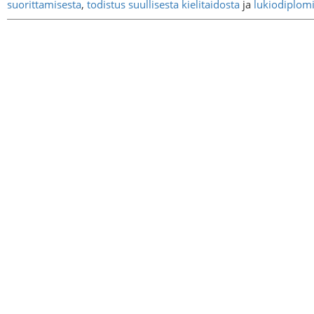
suorittamisesta
,
todistus suullisesta kielitaidosta
ja
lukiodiplomi