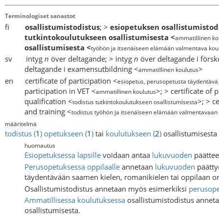
Terminologiset sanastot
fi
osallistumistodistus
; >
esiopetuksen osallistumistod
tutkintokoulutukseen osallistumisesta
<
ammatillinen ko
osallistumisesta
<
työhön ja itsenäiseen elämään valmentava kou
sv intyg
n
över deltagande; > intyg
n
över deltagande i försk
deltagande i examensutbildning <
>
ammatillinen koulutus
en certificate of participation <
esiopetus, perusopetusta täydentävä
participation in VET <
>; > certificate of
ammatillinen koulutus
qualification <
>; > c
todistus tutkintokoulutukseen osallistumisesta
and training <
todistus työhön ja itsenäiseen elämään valmentavaan 
määritelmä
todistus
(
1
)
opetukseen
(
1
)
tai
koulutukseen
(
2
)
osallistumisesta
huomautus
Esiopetuksessa
lapsille
voidaan antaa
lukuvuoden
päättee
Perusopetuksessa
oppilaalle
annetaan
lukuvuoden
päätty
täydentävään saamen kielen, romanikielen tai oppilaan o
Osallistumistodistus annetaan myös esimerkiksi
perusope
Ammatillisessa koulutuksessa
osallistumistodistus annet
osallistumisesta.