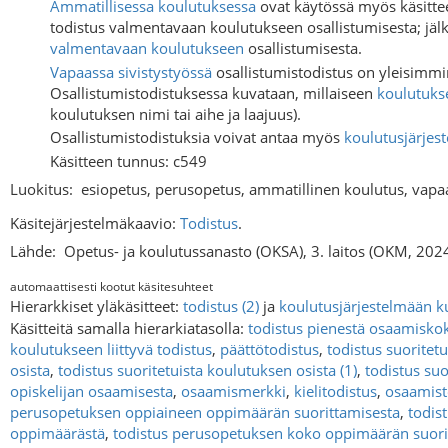
Ammatillisessa koulutuksessa
ovat käytössä myös käsitte
todistus valmentavaan koulutukseen osallistumisesta; j
valmentavaan koulutukseen
osallistumisesta.
Vapaassa sivistystyössä
osallistumistodistus on yleisimmi
Osallistumistodistuksessa kuvataan, millaiseen
koulutuks
koulutuksen nimi tai aihe ja laajuus).
Osallistumistodistuksia voivat antaa myös
koulutusjärjes
Käsitteen tunnus: c549
Luokitus:
esiopetus, perusopetus, ammatillinen koulutus, vapaa
Käsitejärjestelmäkaavio:
Todistus
.
Lähde:
Opetus- ja koulutussanasto (OKSA), 3. laitos (OKM, 202
automaattisesti kootut käsitesuhteet
Hierarkkiset yläkäsitteet:
todistus (2)
ja
koulutusjärjestelmään ku
Käsitteitä samalla hierarkiatasolla:
todistus pienestä osaamisko
koulutukseen liittyvä todistus
,
päättötodistus
,
todistus suoritetu
osista
,
todistus suoritetuista koulutuksen osista (1)
,
todistus suo
opiskelijan osaamisesta
,
osaamismerkki
,
kielitodistus
,
osaamist
perusopetuksen oppiaineen oppimäärän suorittamisesta
,
todis
oppimäärästä
,
todistus perusopetuksen koko oppimäärän suori