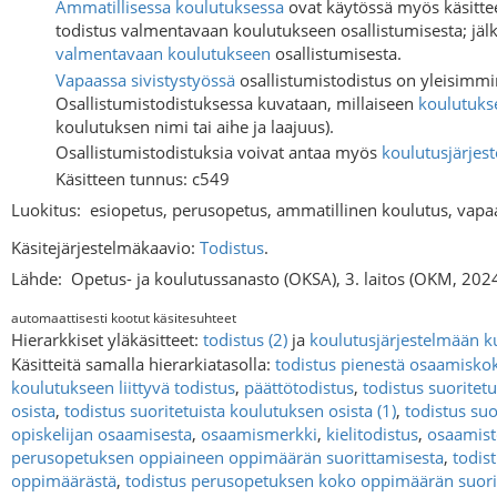
Ammatillisessa koulutuksessa
ovat käytössä myös käsitte
todistus valmentavaan koulutukseen osallistumisesta; j
valmentavaan koulutukseen
osallistumisesta.
Vapaassa sivistystyössä
osallistumistodistus on yleisimmi
Osallistumistodistuksessa kuvataan, millaiseen
koulutuks
koulutuksen nimi tai aihe ja laajuus).
Osallistumistodistuksia voivat antaa myös
koulutusjärjes
Käsitteen tunnus: c549
Luokitus:
esiopetus, perusopetus, ammatillinen koulutus, vapaa
Käsitejärjestelmäkaavio:
Todistus
.
Lähde:
Opetus- ja koulutussanasto (OKSA), 3. laitos (OKM, 202
automaattisesti kootut käsitesuhteet
Hierarkkiset yläkäsitteet:
todistus (2)
ja
koulutusjärjestelmään ku
Käsitteitä samalla hierarkiatasolla:
todistus pienestä osaamisko
koulutukseen liittyvä todistus
,
päättötodistus
,
todistus suoritetu
osista
,
todistus suoritetuista koulutuksen osista (1)
,
todistus suo
opiskelijan osaamisesta
,
osaamismerkki
,
kielitodistus
,
osaamist
perusopetuksen oppiaineen oppimäärän suorittamisesta
,
todis
oppimäärästä
,
todistus perusopetuksen koko oppimäärän suori