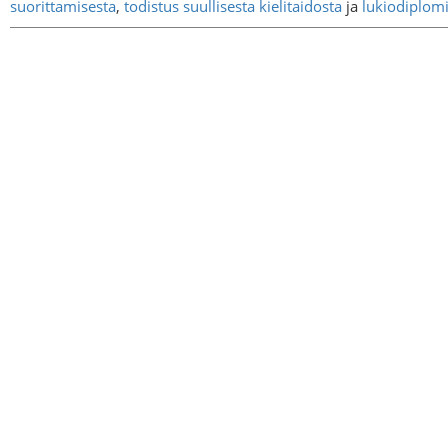
suorittamisesta
,
todistus suullisesta kielitaidosta
ja
lukiodiplomi