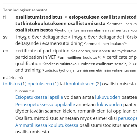
Terminologiset sanastot
fi
osallistumistodistus
; >
esiopetuksen osallistumistod
tutkintokoulutukseen osallistumisesta
<
ammatillinen ko
osallistumisesta
<
työhön ja itsenäiseen elämään valmentava kou
sv intyg
n
över deltagande; > intyg
n
över deltagande i försk
deltagande i examensutbildning <
>
ammatillinen koulutus
en certificate of participation <
esiopetus, perusopetusta täydentävä
participation in VET <
>; > certificate of
ammatillinen koulutus
qualification <
>; > c
todistus tutkintokoulutukseen osallistumisesta
and training <
todistus työhön ja itsenäiseen elämään valmentavaan 
määritelmä
todistus
(
1
)
opetukseen
(
1
)
tai
koulutukseen
(
2
)
osallistumisesta
huomautus
Esiopetuksessa
lapsille
voidaan antaa
lukuvuoden
päättee
Perusopetuksessa
oppilaalle
annetaan
lukuvuoden
päätty
täydentävään saamen kielen, romanikielen tai oppilaan o
Osallistumistodistus annetaan myös esimerkiksi
perusope
Ammatillisessa koulutuksessa
osallistumistodistus annet
osallistumisesta.