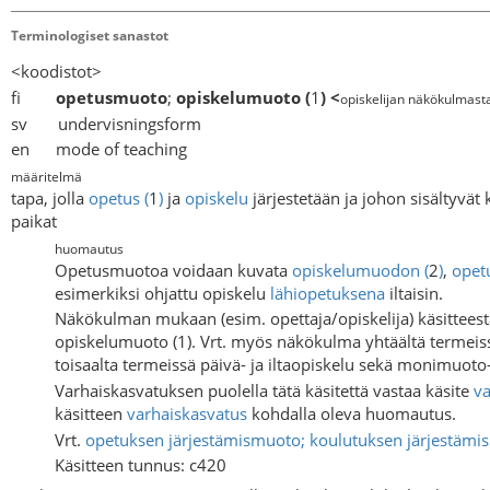
Terminologiset sanastot
<koodistot>
fi
opetusmuoto
;
opiskelumuoto
(
1
)
<
opiskelijan näkökulmast
sv undervisningsform
en mode of teaching
määritelmä
tapa, jolla
opetus
(
1
)
ja
opiskelu
järjestetään ja johon sisältyvät 
paikat
huomautus
Opetusmuotoa voidaan kuvata
opiskelumuodon
(
2
)
,
opet
esimerkiksi ohjattu opiskelu
lähiopetuksena
iltaisin.
Näkökulman mukaan (esim. opettaja/opiskelija) käsittee
opiskelumuoto (1). Vrt. myös näkökulma yhtäältä termeiss
toisaalta termeissä päivä- ja iltaopiskelu sekä monimuoto
Varhaiskasvatuksen puolella tätä käsitettä vastaa käsite
v
käsitteen
varhaiskasvatus
kohdalla oleva huomautus.
Vrt.
opetuksen järjestämismuoto; koulutuksen järjestäm
Käsitteen tunnus: c420