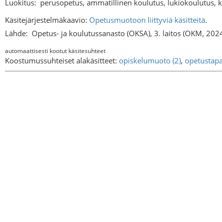
Luokitus:
perusopetus, ammatillinen koulutus, lukiokoulutus, 
Käsitejärjestelmäkaavio:
Opetusmuotoon liittyviä käsitteitä
.
Lähde:
Opetus- ja koulutussanasto (OKSA), 3. laitos (OKM, 202
automaattisesti kootut käsitesuhteet
Koostumussuhteiset alakäsitteet:
opiskelumuoto (2)
,
opetustap