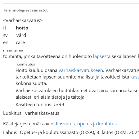
Terminologiset sanastot
<varhaiskasvatus>
fi
hoito
sv vård
en care
määritelmä
toiminta, jonka tavoitteena on huolenpito
lapsesta
sekä lapsen 
huomautus
Hoito kuuluu osana
varhaiskasvatukseen
. Varhaiskasvatus
tarkoitetaan lapsen suunnitelmallista ja tavoitteellista
kas
kokonaisuutta.
Varhaiskasvatuksen hoitotilanteet ovat aina samanaikaisesti
alaisesti erilaisia tietoja ja taitoja.
Käsitteen tunnus: c399
Luokitus:
varhaiskasvatus
Käsitejärjestelmäkaavio:
Kasvatus, opetus ja koulutus
.
Lähde:
Opetus- ja koulutussanasto (OKSA), 3. laitos (OKM, 202