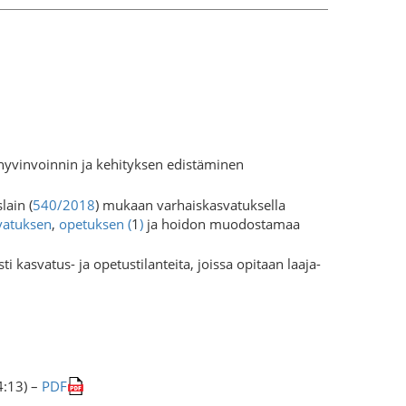
hyvinvoinnin ja kehityksen edistäminen
lain (
540/2018
) mukaan varhaiskasvatuksella
vatuksen
,
opetuksen
(
1
)
ja hoidon muodostamaa
 kasvatus- ja opetustilanteita, joissa opitaan laaja-
4:13) –
PDF