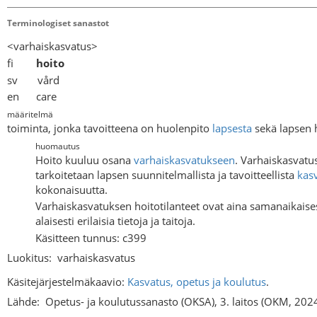
Terminologiset sanastot
<varhaiskasvatus>
fi
hoito
sv vård
en care
määritelmä
toiminta, jonka tavoitteena on huolenpito
lapsesta
sekä lapsen 
huomautus
Hoito kuuluu osana
varhaiskasvatukseen
. Varhaiskasvatus
tarkoitetaan lapsen suunnitelmallista ja tavoitteellista
kas
kokonaisuutta.
Varhaiskasvatuksen hoitotilanteet ovat aina samanaikaisesti
alaisesti erilaisia tietoja ja taitoja.
Käsitteen tunnus: c399
Luokitus:
varhaiskasvatus
Käsitejärjestelmäkaavio:
Kasvatus, opetus ja koulutus
.
Lähde:
Opetus- ja koulutussanasto (OKSA), 3. laitos (OKM, 202