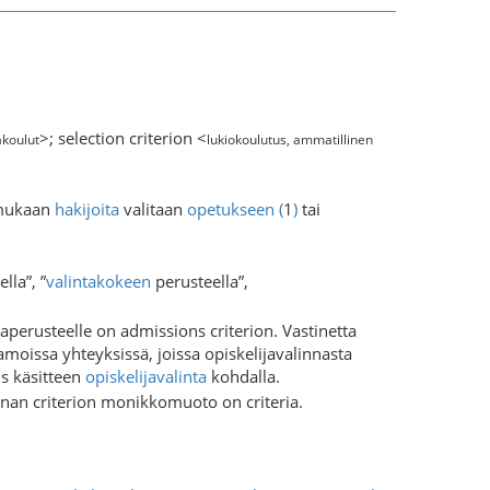
>; selection criterion <
akoulut
lukiokoulutus, ammatillinen
 mukaan
hakijoita
valitaan
opetukseen
(
1
)
tai
lla”, ”
valintakokeen
perusteella”,
aperusteelle on admissions criterion. Vastinetta
moissa yhteyksissä, joissa opiskelijavalinnasta
us käsitteen
opiskelijavalinta
kohdalla.
anan criterion monikkomuoto on criteria.