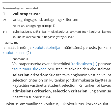
Terminologiset sanastot
fi
valintaperuste
sv antagningsgrund; antagningskriterium
hellre än: antagningsprincip
(
1
)
en admissions criterion <
lukiokoulutus, ammatillinen koulutus, korke
>
koulutus; korkeakoulut tietyissä yhteyksissä
määritelmä
lainsäädännön ja
koulutustoimijan
määrittämä peruste, jonka
koulutukseen
(
2
)
huomautus
Valintaperusteita ovat esimerkiksi ”
todistuksen
(
1
)
perustee
”
soveltuvuuskokeen
perusteella” sekä näiden yhdistelmät.
selection criterion:
Suositeltava englannin vastine valint
selection criterion on kuitenkin johdonmukaista käyttää sa
käytetään vastinetta student selection. Ks. tarkempi kuva
admissions criterion, selection criterion
: Englannin s
Käsitteen tunnus: c366
Luokitus:
ammatillinen koulutus, lukiokoulutus, korkeakoulut