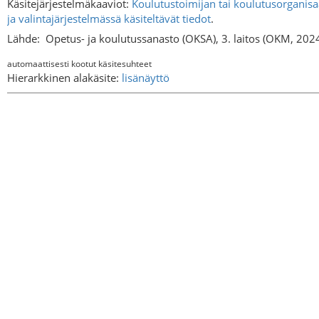
Käsitejärjestelmäkaaviot:
Koulutustoimijan tai koulutusorganisaa
ja valintajärjestelmässä käsiteltävät tiedot
.
Lähde:
Opetus- ja koulutussanasto (OKSA), 3. laitos (OKM, 202
automaattisesti kootut käsitesuhteet
Hierarkkinen alakäsite:
lisänäyttö