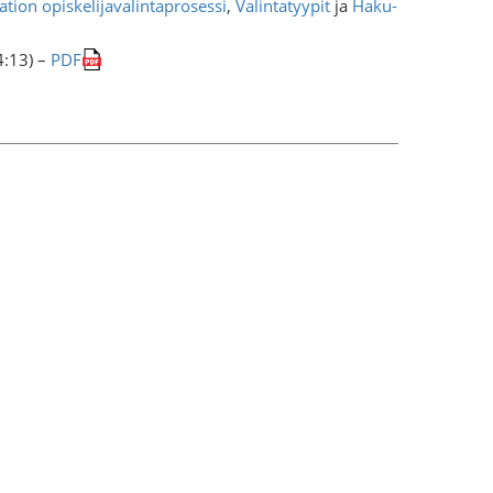
tion opiskelijavalintaprosessi
,
Valintatyypit
ja
Haku-
4:13) –
PDF