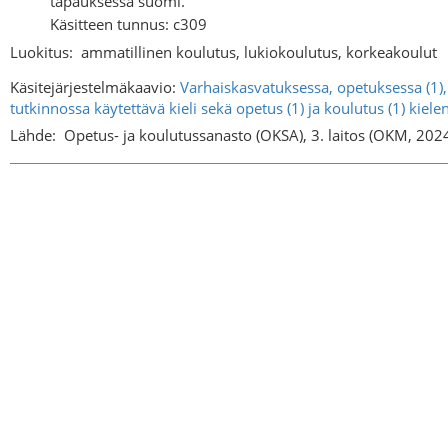
tapauksessa suomi.
Käsitteen tunnus: c309
Luokitus:
ammatillinen koulutus, lukiokoulutus, korkeakoulut
Käsitejärjestelmäkaavio:
Varhaiskasvatuksessa, opetuksessa (1),
tutkinnossa käytettävä kieli sekä opetus (1) ja koulutus (1) kie
Lähde:
Opetus- ja koulutussanasto (OKSA), 3. laitos (OKM, 202