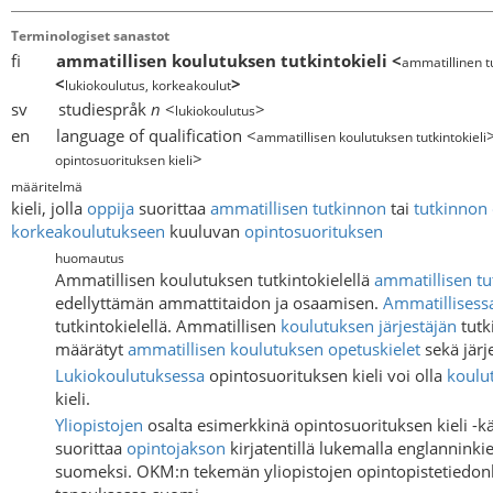
Terminologiset sanastot
fi
ammatillisen koulutuksen tutkintokieli
<
ammatillinen t
<
>
lukiokoulutus, korkeakoulut
sv studiespråk
n
<
>
lukiokoulutus
en language of qualification <
ammatillisen koulutuksen tutkintokieli
>
opintosuorituksen kieli
määritelmä
kieli, jolla
oppija
suorittaa
ammatillisen tutkinnon
tai
tutkinnon
korkeakoulutukseen
kuuluvan
opintosuorituksen
huomautus
Ammatillisen koulutuksen tutkintokielellä
ammatillisen t
edellyttämän ammattitaidon ja osaamisen.
Ammatillisess
tutkintokielellä. Ammatillisen
koulutuksen järjestäjän
tutk
määrätyt
ammatillisen koulutuksen opetuskielet
sekä järj
Lukiokoulutuksessa
opintosuorituksen kieli voi olla
koulu
kieli.
Yliopistojen
osalta esimerkkinä opintosuorituksen kieli -k
suorittaa
opintojakson
kirjatentillä lukemalla englanninkie
suomeksi. OKM:n tekemän yliopistojen opintopistetiedon