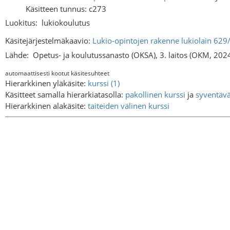
Käsitteen tunnus: c273
Luokitus:
lukiokoulutus
Käsitejärjestelmäkaavio:
Lukio-opintojen rakenne lukiolain 629
Lähde:
Opetus- ja koulutussanasto (OKSA), 3. laitos (OKM, 202
automaattisesti kootut käsitesuhteet
Hierarkkinen yläkäsite:
kurssi (1)
Käsitteet samalla hierarkiatasolla:
pakollinen kurssi
ja
syventävä
Hierarkkinen alakäsite:
taiteiden välinen kurssi