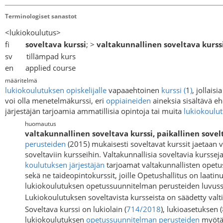
Terminologiset sanastot
<lukiokoulutus>
fi
soveltava kurssi
; >
valtakunnallinen soveltava kurss
sv tillämpad kurs
en applied course
määritelmä
lukiokoulutuksen
opiskelijalle
vapaaehtoinen
kurssi
(
1
)
, jollaisi
voi olla menetelmäkurssi, eri
oppiaineiden
aineksia sisältävä e
järjestäjän tarjoamia ammatillisia opintoja tai muita
lukiokoulu
huomautus
valtakunnallinen soveltava kurssi, paikallinen sovel
perusteiden
(2015) mukaisesti soveltavat kurssit jaetaan va
soveltaviin kursseihin. Valtakunnallisia soveltavia kurssej
koulutuksen järjestäjän
tarjoamat valtakunnallisten opet
sekä ne taideopintokurssit, joille Opetushallitus on laati
lukiokoulutuksen opetussuunnitelman perusteiden luvussa 
Lukiokoulutuksen soveltavista kursseista on säädetty va
Soveltava kurssi on lukiolain (
714/2018
), lukioasetuksen (
lukiokoulutuksen
opetussuunnitelman perusteiden
myötä 