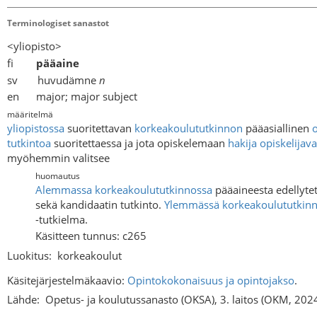
Terminologiset sanastot
<yliopisto>
fi
pääaine
sv huvudämne
n
en major; major subject
määritelmä
yliopistossa
suoritettavan
korkeakoulututkinnon
pääasiallinen
tutkintoa
suoritettaessa ja jota opiskelemaan
hakija
opiskelijav
myöhemmin valitsee
huomautus
Alemmassa korkeakoulututkinnossa
pääaineesta edellyte
sekä kandidaatin tutkinto.
Ylemmässä korkeakoulututkin
-tutkielma.
Käsitteen tunnus: c265
Luokitus:
korkeakoulut
Käsitejärjestelmäkaavio:
Opintokokonaisuus ja opintojakso
.
Lähde:
Opetus- ja koulutussanasto (OKSA), 3. laitos (OKM, 202