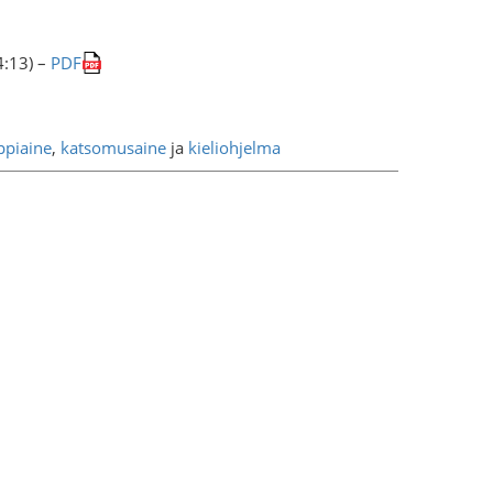
4:13) –
PDF
ppiaine
,
katsomusaine
ja
kieliohjelma