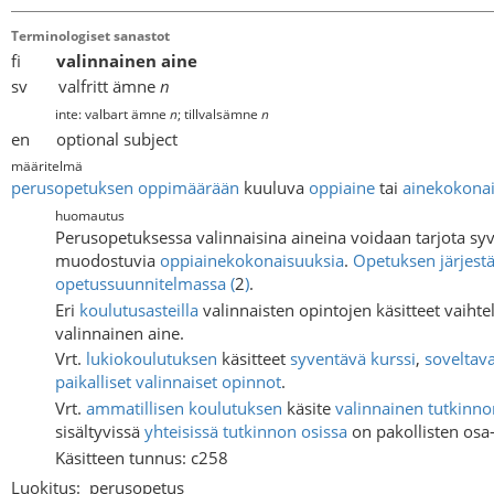
Terminologiset sanastot
fi
valinnainen aine
sv valfritt ämne
n
inte: valbart ämne
n
; tillvalsämne
n
en optional subject
määritelmä
perusopetuksen
oppimäärään
kuuluva
oppiaine
tai
ainekokona
huomautus
Perusopetuksessa valinnaisina aineina voidaan tarjota syve
muodostuvia
oppiainekokonaisuuksia
.
Opetuksen järjestä
opetussuunnitelmassa
(
2
)
.
Eri
koulutusasteilla
valinnaisten opintojen käsitteet vaiht
valinnainen aine.
Vrt.
lukiokoulutuksen
käsitteet
syventävä kurssi
,
soveltava
paikalliset valinnaiset opinnot
.
Vrt.
ammatillisen koulutuksen
käsite
valinnainen tutkinno
sisältyvissä
yhteisissä tutkinnon osissa
on pakollisten osa-a
Käsitteen tunnus: c258
Luokitus:
perusopetus