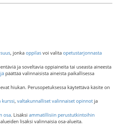
isuus
, jonka
oppilas
voi valita
opetustarjonnasta
ntäviä ja soveltavia oppiaineita tai useasta aineesta
jä
päättää valinnaisista aineista paikallisessa
elevat hiukan. Perusopetuksessa käytettävä käsite on
 kurssi
,
valtakunnalliset valinnaiset opinnot
ja
n osa
. Lisäksi
ammatillisiin perustutkintoihin
lueiden lisäksi valinnaisia osa-alueita.