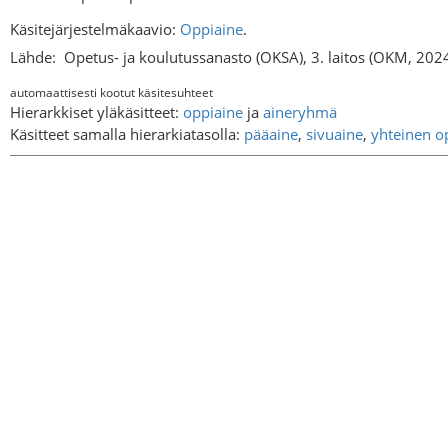
Käsitejärjestelmäkaavio:
Oppiaine
.
Lähde:
Opetus- ja koulutussanasto (OKSA), 3. laitos (OKM, 202
automaattisesti kootut käsitesuhteet
Hierarkkiset yläkäsitteet:
oppiaine
ja
aineryhmä
Käsitteet samalla hierarkiatasolla:
pääaine
,
sivuaine
,
yhteinen o