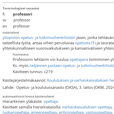
Terminologiset sanastot
fi
professori
sv professor
en professor
määritelmä
yliopiston
opetus- ja tutkimushenkilöstön
jäsen, jonka tehtävänä 
taiteellista työtä, antaa siihen perustuvaa
opetusta
(
1
)
ja seurata 
yhteiskunnalliseen vuorovaikutukseen ja kansainväliseen yhtei
huomautus
Professorin tehtäviin voi kuulua
opettajana
toimiminen yli
Ks. myös
neljännen portaan opetus- ja tutkimushenkilöst
Käsitteen tunnus: c219
Käsitejärjestelmäkaaviot:
Koulutuksen ja varhaiskasvatuksen he
Lähde:
Opetus- ja koulutussanasto (OKSA), 3. laitos (OKM, 202
automaattisesti kootut käsitesuhteet
Hierarkkinen yläkäsite:
opettaja
Käsitteet samalla hierarkiatasolla:
varhaiskasvatuksen opettaja
,
luokanopettaja
,
aineenopettaja
,
erityisopettaja
,
vastuuopettaja
,