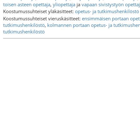
toisen asteen opettaja
,
yliopettaja
ja
vapaan sivistystyön opetta
Koostumussuhteiset yläkäsitteet:
opetus- ja tutkimushenkilöstö
Koostumussuhteiset vieruskäsitteet:
ensimmäisen portaan opetu
tutkimushenkilöstö
,
kolmannen portaan opetus- ja tutkimushen
tutkimushenkilöstö