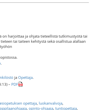
on harjoittaa ja ohjata tieteellistä tutkimustyötä tai
tieteen tai taiteen kehitystä sekä osallistua alallaan
styöhön
opistossa.
ö
.
nkilöstö
ja
Opettaja
.
4:13) –
PDF
esiopetuksen opettaja
,
luokanvalvoja
,
oppilaanohjaaja
,
opinto-ohjaaja
,
tuntiopettaja
,