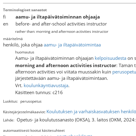
Terminologiset sanastot
fi
aamu- ja iltapäivätoiminnan ohjaaja
en before- and after-school activities instructor
rather than: morning and afternoon activities instructor
määritelmä
henkilö, joka ohjaa
aamu- ja iltapäivätoimintaa
huomautus
Aamu- ja iltapäivätoiminnan ohjaajan
kelpoisuudesta
on s
morning and afternoon activities instructor
: Tämän t
afternoon activities voi viitata muussakin kuin
perusopet
järjestettävään aamu- ja iltapäivätoimintaan.
Vrt.
koulunkäyntiavustaja
.
Käsitteen tunnus: c216
Luokitus:
perusopetus
Koulutuksen ja varhaiskasvatuksen henkil
Käsitejärjestelmäkaaviot:
Opetus- ja koulutussanasto (OKSA), 3. laitos (OKM, 2024
Lähde:
automaattisesti kootut käsitesuhteet