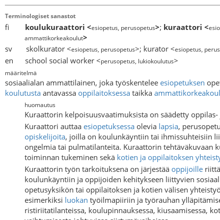
Terminologiset sanastot
fi
koulukuraattori
<
>
;
kuraattori
<
esiopetus, perusopetus
esio
>
ammattikorkeakoulut
sv skolkurator <
>; kurator <
esiopetus, perusopetus
esiopetus, perus
en school social worker <
>
perusopetus, lukiokoulutus
määritelmä
sosiaalialan ammattilainen, joka työskentelee
esiopetuksen
ope
koulutusta
antavassa
oppilaitoksessa
taikka
ammattikorkeakou
huomautus
Kuraattorin kelpoisuusvaatimuksista on säädetty oppilas- j
Kuraattori auttaa
esiopetuksessa
olevia
lapsia
, perusopet
opiskelijoita
, joilla on koulunkäyntiin tai ihmissuhteisiin li
ongelmia tai pulmatilanteita. Kuraattorin tehtäväkuvaan 
toiminnan tukeminen sekä
kotien ja oppilaitoksen yhteis
Kuraattorin työn tarkoituksena on järjestää
oppijoille
riitt
koulunkäyntiin ja oppijoiden kehitykseen liittyvien sosiaa
opetusyksikön tai oppilaitoksen ja kotien välisen yhteisty
esimerkiksi
luokan
työilmapiiriin ja työrauhan ylläpitämise
ristiriitatilanteissa, koulupinnauksessa, kiusaamisessa, k