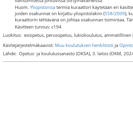
vaihtumisesta johtuvissa siirtymävaiheissa.
Huom.
Yliopistoissa
termiä kuraattori käytetään eri käsitte
joiden osakunnat on kirjattu yliopistolakiin (
558/2009
), 
kuraattorin tehtävänä on johtaa osakunnan toimintaa. Tä
Käsitteen tunnus: c194
Luokitus:
esiopetus, perusopetus, lukiokoulutus, ammatillinen
Käsitejärjestelmäkaaviot:
Muu koulutuksen henkilöstö
ja
Opinto
Lähde:
Opetus- ja koulutussanasto (OKSA), 3. laitos (OKM, 202