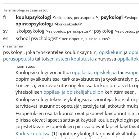
Terminologiset sanastot
fi
koulupsykologi
<
>
;
psykologi
<
esiopetus, perusopetus
esiope
opintopsykologi
<
>
korkeakoulut
sv skolpsykolog <
>; psykolog <
esiopetus, perusopetus
esiopetus, p
en school psychologist <
>
perusopetus, lukiokoulutus
määritelmä
psykologi, joka työskentelee koulunkäyntiin,
opiskeluun
ja
oppi
perusopetusta
tai
toisen asteen koulutusta
antavassa
oppilaito
huomautus
Koulupsykologi voi auttaa
oppilasta
,
opiskelijaa
tai
esiope
oppimisvaikeuksissa, tarkkaavaisuuden ja työskentelyn 
kriiseissä, vuorovaikutusongelmissa tai kun on tarvetta op
yhteisöllisen
oppilas- ja opiskelijahuollon
kehittämiseen.
Koulupsykologi tekee psykologisia arviointeja, konsultoi 
tarvittavat lausunnot opetusjärjestelyjä tai jatkotutkimuksi
Esiopetuksen osalta kunnat ovat jakaneet käytännöt niin, 
piirissä olevat lapset saattavat käyttää koulupsykologin pa
järjestettävän esiopetuksen piirissä olevat lapset käyttävä
Korkeakouluissa
(
1
)
opintopsykologit tarjoavat yksilöohja