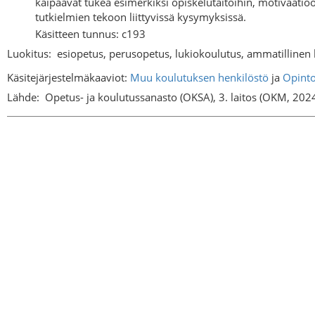
kaipaavat tukea esimerkiksi opiskelutaitoihin, motivaatio
tutkielmien tekoon liittyvissä kysymyksissä.
Käsitteen tunnus: c193
Luokitus:
esiopetus, perusopetus, lukiokoulutus, ammatillinen
Käsitejärjestelmäkaaviot:
Muu koulutuksen henkilöstö
ja
Opinto
Lähde:
Opetus- ja koulutussanasto (OKSA), 3. laitos (OKM, 202