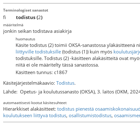
Terminologiset sanastot
fi
todistus
(
2
)
määritelmä
jonkin seikan todistava asiakirja
huomautus
Käsite todistus (2) toimii OKSA-sanastossa yläkäsitteenä n
liittyville todistuksille
(todistus (1)) kuin myös
koulutusjär
todistuksille. Todistus (2) -käsitteen alakäsitteitä ovat m
niitä ei ole määritelty tässä sanastossa.
Käsitteen tunnus: c1867
Käsitejärjestelmäkaavio:
Todistus
.
Lähde:
Opetus- ja koulutussanasto (OKSA), 3. laitos (OKM, 202
automaattisesti kootut käsitesuhteet
Hierarkkiset alakäsitteet:
todistus pienestä osaamiskokonaisuu
koulutukseen liittyvä todistus
,
osallistumistodistus
,
osaamismer