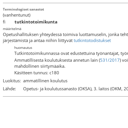
Terminologiset sanastot
(vanhentunut)
fi
tutkintotoimikunta
määritelmä
Opetushallituksen yhteydessä toimiva luottamuselin, jonka teh
järjestämistä ja antaa niihin liittyvät
tutkintotodistukset
huomautus
Tutkintotoimikunnassa ovat edustettuina työnantajat, työn
Ammatillisesta koulutuksesta annetun lain (
531/2017
) vo
mahdollinen siirtymäaika.
Käsitteen tunnus: c180
Luokitus:
ammatillinen koulutus
Lähde:
Opetus- ja koulutussanasto (OKSA), 3. laitos (OKM, 2