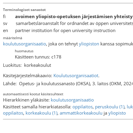
Terminologiset sanastot
fi
avoimen yliopisto-opetuksen järjestämisen yhteisty
sv samarbetsläroanstalt för ordnandet av öppen universitet
en partner institution for open university instruction
määritelmä
koulutusorganisaatio
, joka on tehnyt
yliopiston
kanssa sopimu
huomautus
Käsitteen tunnus: c178
Luokitus:
korkeakoulut
Käsitejärjestelmäkaavio:
Koulutusorganisaatiot
.
Lähde:
Opetus- ja koulutussanasto (OKSA), 3. laitos (OKM, 202
automaattisesti kootut käsitesuhteet
Hierarkkinen yläkäsite:
koulutusorganisaatio
Käsitteet samalla hierarkiatasolla:
oppilaitos
,
peruskoulu (1)
,
luk
oppilaitos
,
korkeakoulu (1)
,
ammattikorkeakoulu
ja
yliopisto