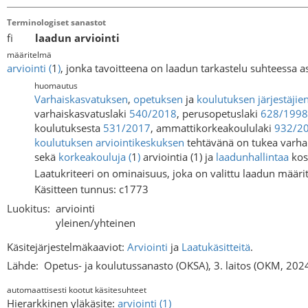
Terminologiset sanastot
fi
laadun arviointi
määritelmä
arviointi
(
1
)
, jonka tavoitteena on laadun tarkastelu suhteessa as
huomautus
Varhaiskasvatuksen
,
opetuksen
ja
koulutuksen järjestäjie
varhaiskasvatuslaki
540/2018
, perusopetuslaki
628/1998
koulutuksesta
531/2017
, ammattikorkeakoululaki
932/2
koulutuksen arviointikeskuksen
tehtävänä on tukea varhai
sekä
korkeakouluja
(
1
)
arviointia (1) ja
laadunhallintaa
kosk
Laatukriteeri on ominaisuus, joka on valittu laadun määr
Käsitteen tunnus: c1773
Luokitus:
arviointi
yleinen/yhteinen
Käsitejärjestelmäkaaviot:
Arviointi
ja
Laatukäsitteitä
.
Lähde:
Opetus- ja koulutussanasto (OKSA), 3. laitos (OKM, 202
automaattisesti kootut käsitesuhteet
Hierarkkinen yläkäsite:
arviointi (1)