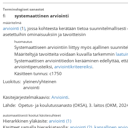
Terminologiset sanastot
fi
systemaattinen arviointi
määritelmä
arviointi
(
1
)
, jossa kohteesta kerätään tietoa suunnitelmallisesti
asetettuihin ominaisuuksiin ja tavoitteisiin
huomautus
Systemaattiseen arviointiin liittyy myös ajallinen suunnite
Määriteltyjä tavoitteita voidaan kuvailla tarkemmin
laatui
Systemaattisen arviointitiedon kerääminen edellyttää, että i
arviointiperusteiksi,
arviointikriteereiksi
.
Käsitteen tunnus: c1750
Luokitus:
yleinen/yhteinen
arviointi
Käsitejärjestelmäkaavio:
Arviointi
.
Lähde:
Opetus- ja koulutussanasto (OKSA), 3. laitos (OKM, 202
automaattisesti kootut käsitesuhteet
Hierarkkinen yläkäsite:
arviointi (1)
Käsitteet samalla hierarkiatasolla:
arviointi (2)
,
kansallinen arvio