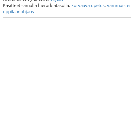
Käsitteet samalla hierarkiatasolla:
korvaava opetus
,
vammaisten 
oppilaanohjaus