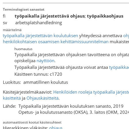
Terminologiset sanastot
fi
työpaikalla järjestettävä ohjaus
;
työpaikkaohjaus
sv arbetsplatshandledning
määritelmä
työpaikalla järjestettävän koulutuksen
yhteydessä annettava
oh
henkilökohtaisen osaamisen kehittämissuunnitelman
mukaisten
huomautus
Työpaikalla järjestettävän ohjauksen tavoitteena on ohjat
opiskelijaa
näyttöön
.
Työpaikalla järjestettävää ohjausta voivat antaa
työpaikka
Käsitteen tunnus: c1720
Luokitus:
ammatillinen koulutus
Käsitejärjestelmäkaaviot:
Henkilöiden rooleja työpaikalla järjest
käsitteitä
ja
Ohjauskäsitteitä
.
Lähde:
Työpaikalla järjestettävän koulutuksen sanasto, 2019
Opetus- ja koulutussanasto (OKSA), 3. laitos (OKM, 202
automaattisesti kootut käsitesuhteet
Hierarkkinen yläkäsite:
ohjaus