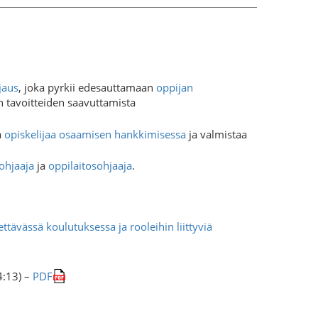
jaus
, joka pyrkii edesauttamaan
oppijan
 tavoitteiden saavuttamista
a
opiskelijaa
osaamisen hankkimisessa
ja valmistaa
ohjaaja
ja
oppilaitosohjaaja
.
ettävässä koulutuksessa ja rooleihin liittyviä
4:13) –
PDF